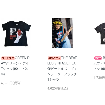
GREEN D
THE BEAT
B
AY/グリーン・デイ
LES VINTAGE FLA
ボブ・
Tシャツ(90～140c
G/ビートルズ・ヴィ
ャツ (9
m)
ンテージ・フラッグ
4,730
Tシャツ
4,620円(税込)
4,620円(税込)