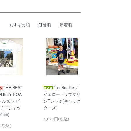
おすすめ順
価格順
新着順
THE BEAT
The Beatles /
ABBEY ROA
イエロー・サブマリ
トルズ(アビ
ンTシャツ(キャラク
ド) Tシャツ
ターズ）
50cm)
4,620円(税込)
円(税込)