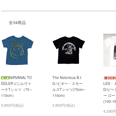
全34商品
NIRVANA( TO
The Notorious B.I.
DDLER )/ニルヴァ
G./ビギー・スモー
LES・ 
ーナTシャツ（70～
ルズTシャツ(70cm~
D/ビー
110cm）
110cm)
ー ロー
(100-1
3,850円(税込)
3,850円(税込)
4,290